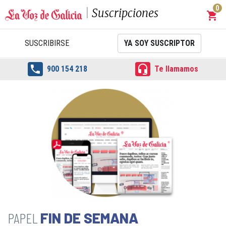
0
Suscripciones
shopping_cart
Carrit
SUSCRIBIRSE
YA SOY SUSCRIPTOR


900 154 218
Te llamamos
FIN DE SEMANA