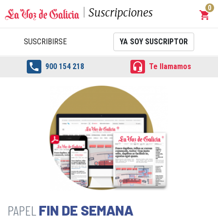
0
Suscripciones
shopping_cart
Carrit
SUSCRIBIRSE
YA SOY SUSCRIPTOR


900 154 218
Te llamamos
FIN DE SEMANA