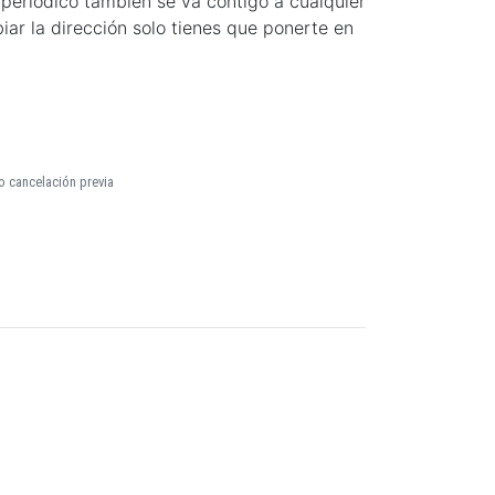
periódico también se va contigo a cualquier
iar la dirección solo tienes que ponerte en
o cancelación previa