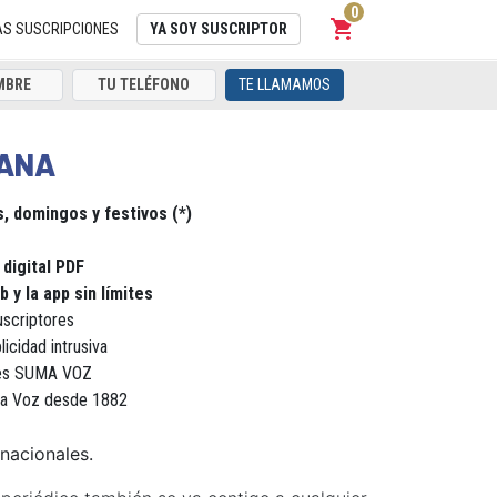
0
shopping_cart
Carrito
AS SUSCRIPCIONES
YA SOY SUSCRIPTOR
TE LLAMAMOS
MANA
, domingos y festivos (*)
l
 digital PDF
 y la app sin límites
uscriptores
licidad intrusiva
ores SUMA VOZ
La Voz desde 1882
 nacionales.