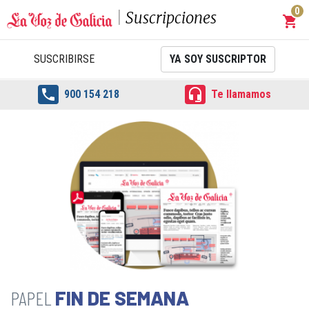
0
Suscripciones
shopping_cart
Carrit
SUSCRIBIRSE
YA SOY SUSCRIPTOR


900 154 218
Te llamamos
FIN DE SEMANA