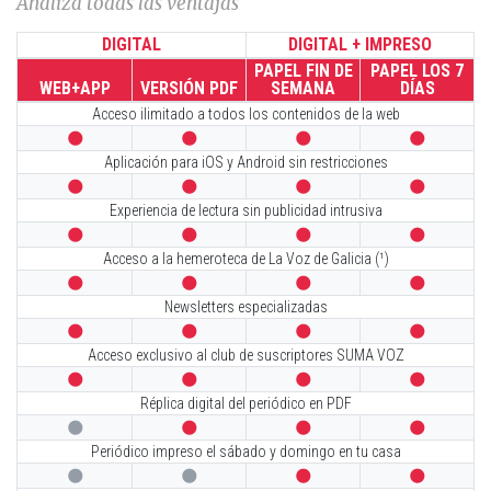
Analiza todas las ventajas
DIGITAL
DIGITAL + IMPRESO
PAPEL FIN DE
PAPEL LOS 7
WEB+APP
VERSIÓN PDF
SEMANA
DÍAS
Acceso ilimitado a todos los contenidos de la web




Aplicación para iOS y Android sin restricciones




Experiencia de lectura sin publicidad intrusiva




Acceso a la hemeroteca de La Voz de Galicia (¹)




Newsletters especializadas




Acceso exclusivo al club de suscriptores SUMA VOZ




Réplica digital del periódico en PDF




Periódico impreso el sábado y domingo en tu casa



