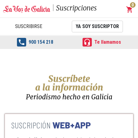
0
Suscripciones
shopping_cart
Carrit
SUSCRIBIRSE
YA SOY SUSCRIPTOR


900 154 218
Te llamamos
WEB+APP