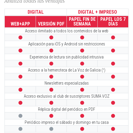
Analiza todas las ventajas
DIGITAL
DIGITAL + IMPRESO
PAPEL FIN DE
PAPEL LOS 7
WEB+APP
VERSIÓN PDF
SEMANA
DÍAS
Acceso ilimitado a todos los contenidos de la web




Aplicación para iOS y Android sin restricciones




Experiencia de lectura sin publicidad intrusiva




Acceso a la hemeroteca de La Voz de Galicia (¹)




Newsletters especializadas




Acceso exclusivo al club de suscriptores SUMA VOZ




Réplica digital del periódico en PDF




Periódico impreso el sábado y domingo en tu casa



