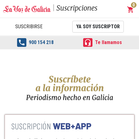
0
Suscripciones
shopping_cart
Carrit
SUSCRIBIRSE
YA SOY SUSCRIPTOR


900 154 218
Te llamamos
WEB+APP