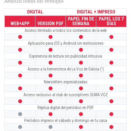
Analiza todas las ventajas
DIGITAL
DIGITAL + IMPRESO
PAPEL FIN DE
PAPEL LOS 7
WEB+APP
VERSIÓN PDF
SEMANA
DÍAS
Acceso ilimitado a todos los contenidos de la web




Aplicación para iOS y Android sin restricciones




Experiencia de lectura sin publicidad intrusiva




Acceso a la hemeroteca de La Voz de Galicia (¹)




Newsletters especializadas




Acceso exclusivo al club de suscriptores SUMA VOZ




Réplica digital del periódico en PDF




Periódico impreso el sábado y domingo en tu casa



