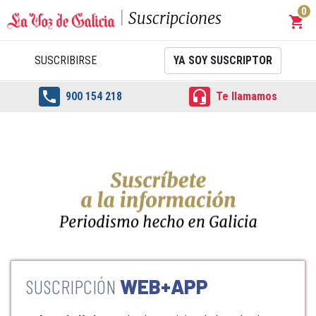
0
Suscripciones
shopping_cart
Carrit
SUSCRIBIRSE
YA SOY SUSCRIPTOR


900 154 218
Te llamamos
WEB+APP