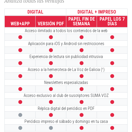
Analiza todas las ventajas
DIGITAL
DIGITAL + IMPRESO
PAPEL FIN DE
PAPEL LOS 7
WEB+APP
VERSIÓN PDF
SEMANA
DÍAS
Acceso ilimitado a todos los contenidos de la web




Aplicación para iOS y Android sin restricciones




Experiencia de lectura sin publicidad intrusiva




Acceso a la hemeroteca de La Voz de Galicia (¹)




Newsletters especializadas




Acceso exclusivo al club de suscriptores SUMA VOZ




Réplica digital del periódico en PDF




Periódico impreso el sábado y domingo en tu casa



