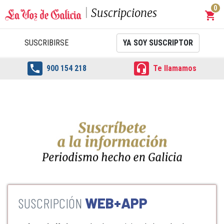
0
Suscripciones
shopping_cart
Carrit
SUSCRIBIRSE
YA SOY SUSCRIPTOR


900 154 218
Te llamamos
WEB+APP