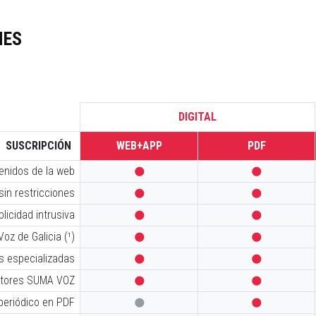
NES
DIGITAL
SUSCRIPCIÓN
WEB+APP
PDF
tenidos de la web


sin restricciones


licidad intrusiva


oz de Galicia (¹)


s especializadas


iptores SUMA VOZ


 periódico en PDF

