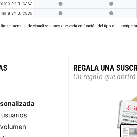
mingo en tu casa


emana en tu casa


 límite mensual de visualizaciones que varía en función del tipo de suscripció
AS
REGALA UNA SUSCR
Un regalo que abrirá 
rsonalizada
usuarios
 volumen