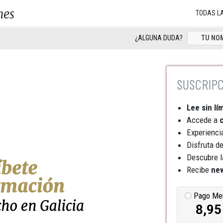
nes
TODAS L
¿ALGUNA DUDA?
Lee sin lí
Accede a
c
Experienci
Disfruta d
Descubre l
Recibe
new
Pago Me
8,95