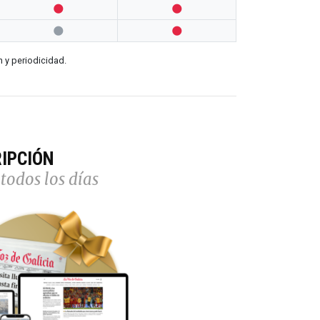




n y periodicidad.
IPCIÓN
todos los días