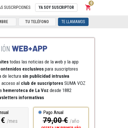
0
shopping_cart
Carrito
AS SUSCRIPCIONES
YA SOY SUSCRIPTOR
TE LLAMAMOS
WEB+APP
mites
todas las noticias de la web y la app
ontenidos exclusivos
para suscriptores
a de lectura
sin publicidad intrusiva
e acceso al
club de suscriptores
SUMA VOZ
a
hemeroteca
de La Voz
desde 1882
sletters informativas
nsual
Pago Anual
 €
79,00 €
/mes
/año
OFERTA 18€/PRIMER AÑO