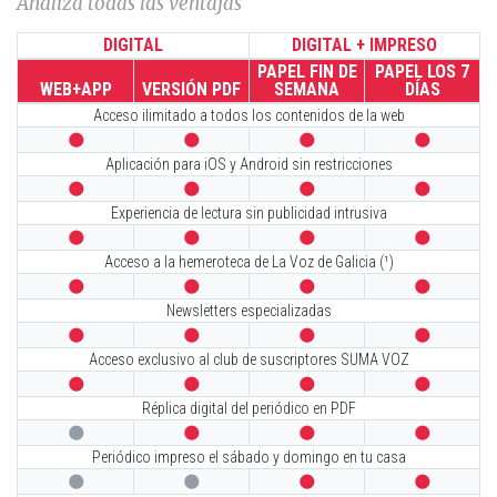
Analiza todas las ventajas
DIGITAL
DIGITAL + IMPRESO
PAPEL FIN DE
PAPEL LOS 7
WEB+APP
VERSIÓN PDF
SEMANA
DÍAS
Acceso ilimitado a todos los contenidos de la web




Aplicación para iOS y Android sin restricciones




Experiencia de lectura sin publicidad intrusiva




Acceso a la hemeroteca de La Voz de Galicia (¹)




Newsletters especializadas




Acceso exclusivo al club de suscriptores SUMA VOZ




Réplica digital del periódico en PDF




Periódico impreso el sábado y domingo en tu casa



