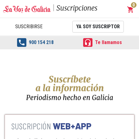
0
Suscripciones
shopping_cart
Carrit
SUSCRIBIRSE
YA SOY SUSCRIPTOR


900 154 218
Te llamamos
WEB+APP