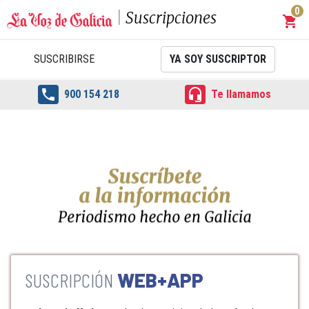
0
Suscripciones
shopping_cart
Carrit
SUSCRIBIRSE
YA SOY SUSCRIPTOR


900 154 218
Te llamamos
WEB+APP