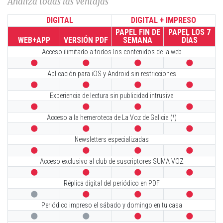
Analiza todas las ventajas
DIGITAL
DIGITAL + IMPRESO
PAPEL FIN DE
PAPEL LOS 7
WEB+APP
VERSIÓN PDF
SEMANA
DÍAS
Acceso ilimitado a todos los contenidos de la web




Aplicación para iOS y Android sin restricciones




Experiencia de lectura sin publicidad intrusiva




Acceso a la hemeroteca de La Voz de Galicia (¹)




Newsletters especializadas




Acceso exclusivo al club de suscriptores SUMA VOZ




Réplica digital del periódico en PDF




Periódico impreso el sábado y domingo en tu casa



