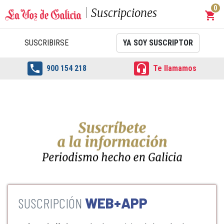
0
Suscripciones
shopping_cart
Carrit
SUSCRIBIRSE
YA SOY SUSCRIPTOR


900 154 218
Te llamamos
WEB+APP