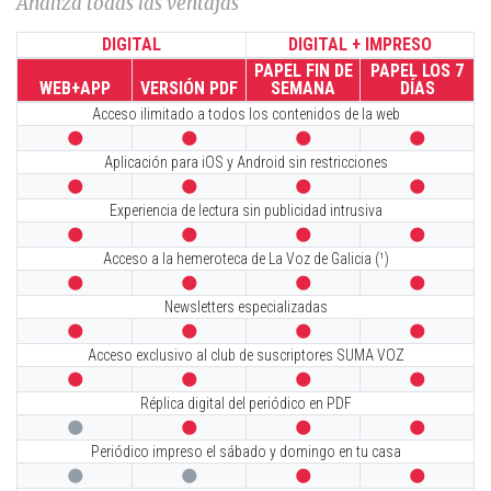
Analiza todas las ventajas
DIGITAL
DIGITAL + IMPRESO
PAPEL FIN DE
PAPEL LOS 7
WEB+APP
VERSIÓN PDF
SEMANA
DÍAS
Acceso ilimitado a todos los contenidos de la web




Aplicación para iOS y Android sin restricciones




Experiencia de lectura sin publicidad intrusiva




Acceso a la hemeroteca de La Voz de Galicia (¹)




Newsletters especializadas




Acceso exclusivo al club de suscriptores SUMA VOZ




Réplica digital del periódico en PDF




Periódico impreso el sábado y domingo en tu casa



