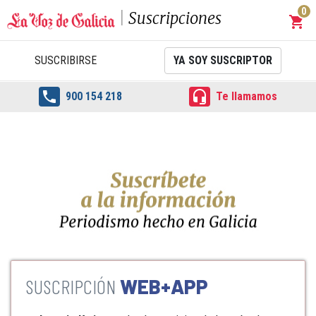
0
Suscripciones
shopping_cart
Carrit
SUSCRIBIRSE
YA SOY SUSCRIPTOR


900 154 218
Te llamamos
WEB+APP