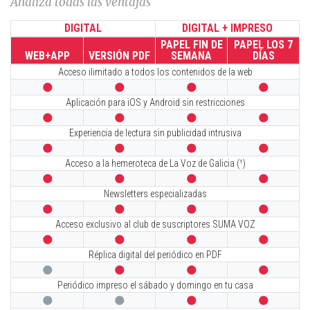
Analiza todas las ventajas
DIGITAL
DIGITAL + IMPRESO
PAPEL FIN DE
PAPEL LOS 7
WEB+APP
VERSIÓN PDF
SEMANA
DÍAS
Acceso ilimitado a todos los contenidos de la web




Aplicación para iOS y Android sin restricciones




Experiencia de lectura sin publicidad intrusiva




Acceso a la hemeroteca de La Voz de Galicia (¹)




Newsletters especializadas




Acceso exclusivo al club de suscriptores SUMA VOZ




Réplica digital del periódico en PDF




Periódico impreso el sábado y domingo en tu casa



