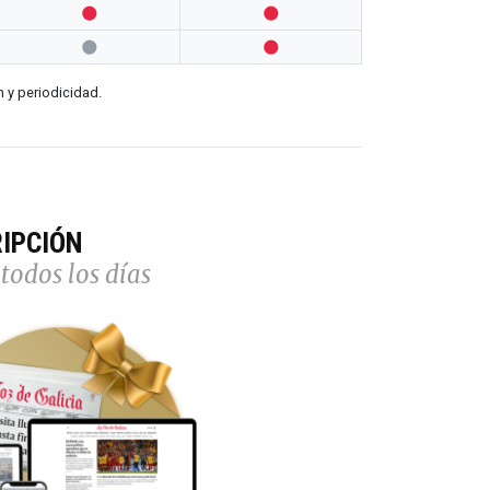




n y periodicidad.
IPCIÓN
todos los días