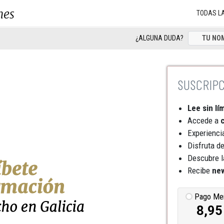
nes
TODAS L
¿ALGUNA DUDA?
Lee sin lí
Accede a
c
Experienci
Disfruta d
Descubre l
Recibe
new
Pago Me
8,95