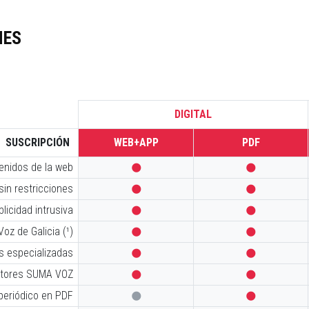
NES
DIGITAL
SUSCRIPCIÓN
WEB+APP
PDF
tenidos de la web


sin restricciones


licidad intrusiva


oz de Galicia (¹)


s especializadas


iptores SUMA VOZ


 periódico en PDF

