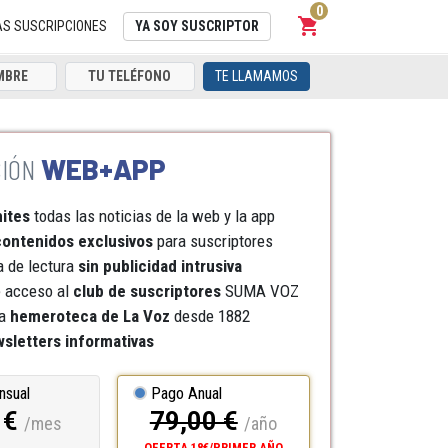
0
shopping_cart
Carrito
AS SUSCRIPCIONES
YA SOY SUSCRIPTOR
TE LLAMAMOS
WEB+APP
mites
todas las noticias de la web y la app
ontenidos exclusivos
para suscriptores
a de lectura
sin publicidad intrusiva
e acceso al
club de suscriptores
SUMA VOZ
a
hemeroteca
de La Voz
desde 1882
sletters informativas
nsual
Pago Anual
 €
79,00 €
/mes
/año
OFERTA 18€/PRIMER AÑO