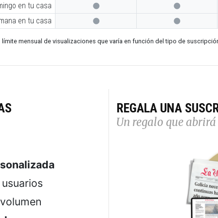
mingo en tu casa


emana en tu casa


 límite mensual de visualizaciones que varía en función del tipo de suscripció
AS
REGALA UNA SUSCR
Un regalo que abrirá 
rsonalizada
usuarios
 volumen