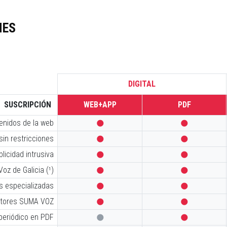
NES
DIGITAL
SUSCRIPCIÓN
WEB+APP
PDF
tenidos de la web


sin restricciones


licidad intrusiva


oz de Galicia (¹)


s especializadas


iptores SUMA VOZ


 periódico en PDF

