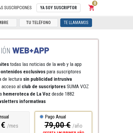
0
shopping_cart
Carrito
AS SUSCRIPCIONES
YA SOY SUSCRIPTOR
TE LLAMAMOS
WEB+APP
mites
todas las noticias de la web y la app
ontenidos exclusivos
para suscriptores
a de lectura
sin publicidad intrusiva
e acceso al
club de suscriptores
SUMA VOZ
a
hemeroteca
de La Voz
desde 1882
sletters informativas
nsual
Pago Anual
 €
79,00 €
/mes
/año
OFERTA 18€/PRIMER AÑO