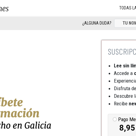
nes
TODAS L
¿ALGUNA DUDA?
Lee sin lí
Accede a
c
Experienci
Disfruta d
Descubre l
Recibe
new
Pago Me
8,95