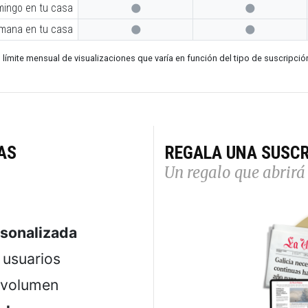
mingo en tu casa


emana en tu casa


 límite mensual de visualizaciones que varía en función del tipo de suscripció
AS
REGALA UNA SUSCR
Un regalo que abrirá 
rsonalizada
usuarios
 volumen