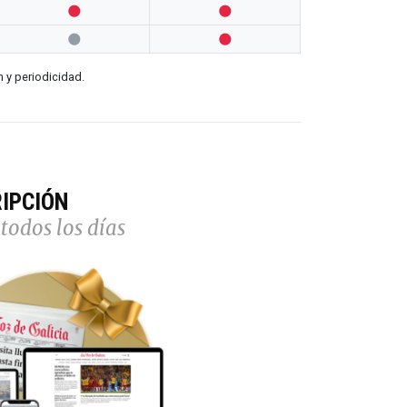




n y periodicidad.
IPCIÓN
todos los días