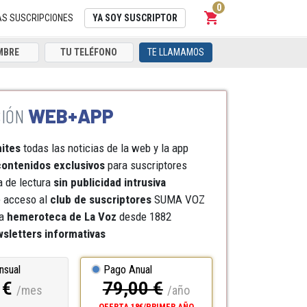
0
shopping_cart
Carrito
AS SUSCRIPCIONES
YA SOY SUSCRIPTOR
TE LLAMAMOS
WEB+APP
mites
todas las noticias de la web y la app
ontenidos exclusivos
para suscriptores
a de lectura
sin publicidad intrusiva
e acceso al
club de suscriptores
SUMA VOZ
a
hemeroteca
de La Voz
desde 1882
sletters informativas
nsual
Pago Anual
 €
79,00 €
/mes
/año
OFERTA 18€/PRIMER AÑO