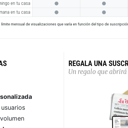
mingo en tu casa


emana en tu casa


 límite mensual de visualizaciones que varía en función del tipo de suscripció
AS
REGALA UNA SUSCR
Un regalo que abrirá 
rsonalizada
usuarios
 volumen