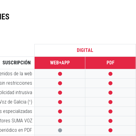
NES
DIGITAL
SUSCRIPCIÓN
WEB+APP
PDF
tenidos de la web


sin restricciones


licidad intrusiva


oz de Galicia (¹)


s especializadas


iptores SUMA VOZ


 periódico en PDF

