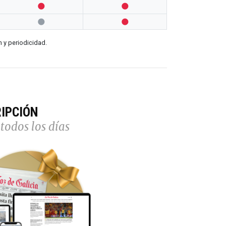




n y periodicidad.
IPCIÓN
todos los días