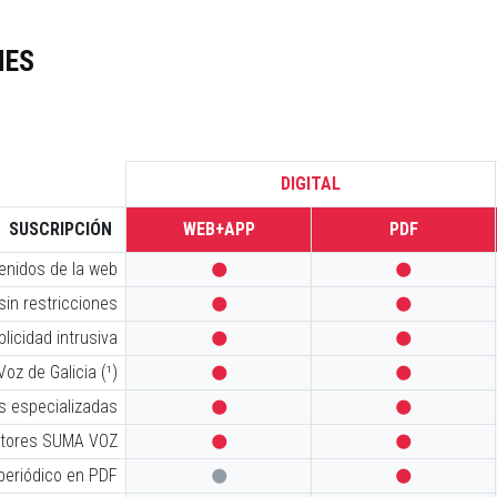
NES
DIGITAL
SUSCRIPCIÓN
WEB+APP
PDF
tenidos de la web


sin restricciones


licidad intrusiva


oz de Galicia (¹)


s especializadas


iptores SUMA VOZ


 periódico en PDF

