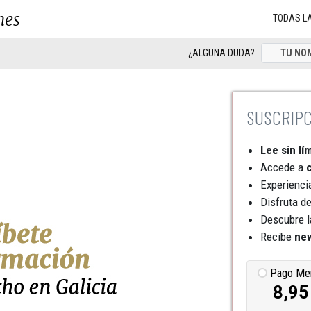
nes
TODAS L
¿ALGUNA DUDA?
Lee sin lí
Accede a
c
Experienci
Disfruta d
Descubre l
Recibe
new
Pago Me
8,95