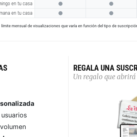
mingo en tu casa


emana en tu casa


 límite mensual de visualizaciones que varía en función del tipo de suscripció
AS
REGALA UNA SUSCR
Un regalo que abrirá 
rsonalizada
usuarios
 volumen