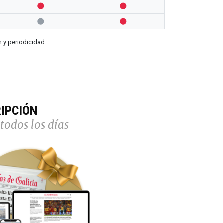




n y periodicidad.
IPCIÓN
todos los días