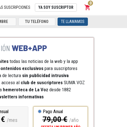
0
shopping_cart
Carrito
AS SUSCRIPCIONES
YA SOY SUSCRIPTOR
TE LLAMAMOS
WEB+APP
mites
todas las noticias de la web y la app
ontenidos exclusivos
para suscriptores
a de lectura
sin publicidad intrusiva
e acceso al
club de suscriptores
SUMA VOZ
a
hemeroteca
de La Voz
desde 1882
sletters informativas
nsual
Pago Anual
 €
79,00 €
/mes
/año
OFERTA 18€/PRIMER AÑO