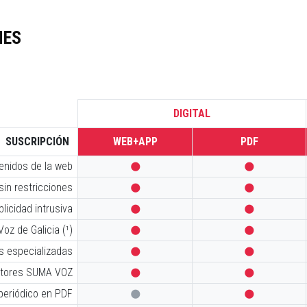
NES
DIGITAL
SUSCRIPCIÓN
WEB+APP
PDF
tenidos de la web


sin restricciones


licidad intrusiva


oz de Galicia (¹)


s especializadas


iptores SUMA VOZ


 periódico en PDF

