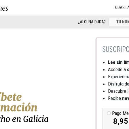
nes
TODAS L
¿ALGUNA DUDA?
Lee sin lí
Accede a
c
Experienci
Disfruta d
Descubre l
Recibe
new
Pago Me
8,95