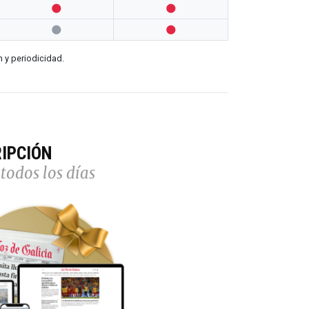




n y periodicidad.
IPCIÓN
todos los días