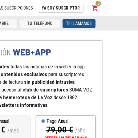
0
shopping_cart
Carrito
AS SUSCRIPCIONES
YA SOY SUSCRIPTOR
TE LLAMAMOS
WEB+APP
mites
todas las noticias de la web y la app
ontenidos exclusivos
para suscriptores
a de lectura
sin publicidad intrusiva
e acceso al
club de suscriptores
SUMA VOZ
a
hemeroteca
de La Voz
desde 1882
sletters informativas
nsual
Pago Anual
 €
79,00 €
/mes
/año
OFERTA 18€/PRIMER AÑO