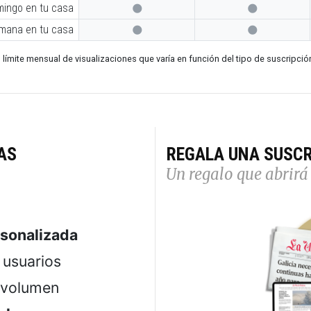
mingo en tu casa


emana en tu casa


 límite mensual de visualizaciones que varía en función del tipo de suscripció
AS
REGALA UNA SUSCR
Un regalo que abrirá 
rsonalizada
usuarios
 volumen