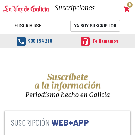
0
Suscripciones
shopping_cart
Carrit
SUSCRIBIRSE
YA SOY SUSCRIPTOR


900 154 218
Te llamamos
WEB+APP