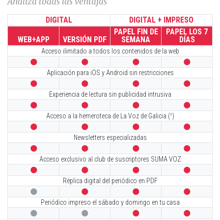
Analiza todas las ventajas
DIGITAL
DIGITAL + IMPRESO
PAPEL FIN DE
PAPEL LOS 7
WEB+APP
VERSIÓN PDF
SEMANA
DÍAS
Acceso ilimitado a todos los contenidos de la web




Aplicación para iOS y Android sin restricciones




Experiencia de lectura sin publicidad intrusiva




Acceso a la hemeroteca de La Voz de Galicia (¹)




Newsletters especializadas




Acceso exclusivo al club de suscriptores SUMA VOZ




Réplica digital del periódico en PDF




Periódico impreso el sábado y domingo en tu casa



