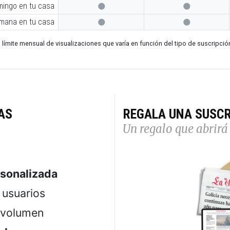
mingo en tu casa


emana en tu casa


 límite mensual de visualizaciones que varía en función del tipo de suscripció
AS
REGALA UNA SUSCR
Un regalo que abrirá 
rsonalizada
usuarios
 volumen