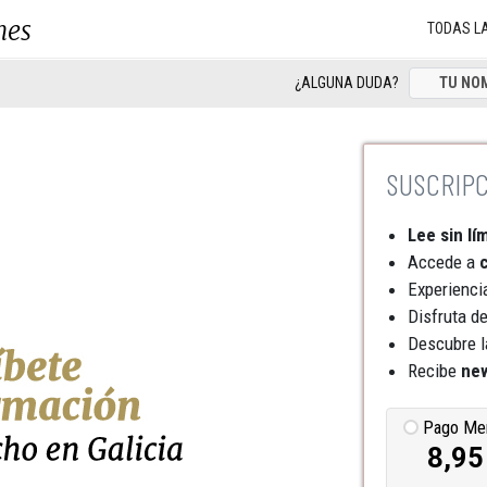
nes
TODAS L
¿ALGUNA DUDA?
Lee sin lí
Accede a
c
Experienci
Disfruta d
Descubre l
Recibe
new
Pago Me
8,95