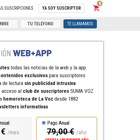
0
shopping_cart
Carrito
AS SUSCRIPCIONES
YA SOY SUSCRIPTOR
TE LLAMAMOS
WEB+APP
mites
todas las noticias de la web y la app
ontenidos exclusivos
para suscriptores
a de lectura
sin publicidad intrusiva
e acceso al
club de suscriptores
SUMA VOZ
a
hemeroteca
de La Voz
desde 1882
sletters informativas
nsual
Pago Anual
 €
79,00 €
/mes
/año
OFERTA 18€/PRIMER AÑO