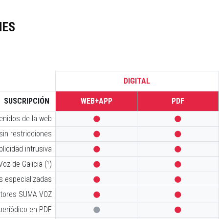
NES
DIGITAL
SUSCRIPCIÓN
WEB+APP
PDF
tenidos de la web


sin restricciones


licidad intrusiva


oz de Galicia (¹)


s especializadas


iptores SUMA VOZ


 periódico en PDF

