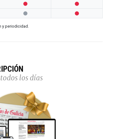




n y periodicidad.
IPCIÓN
todos los días