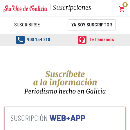
0
Suscripciones
shopping_cart
Carrit
SUSCRIBIRSE
YA SOY SUSCRIPTOR


900 154 218
Te llamamos
WEB+APP