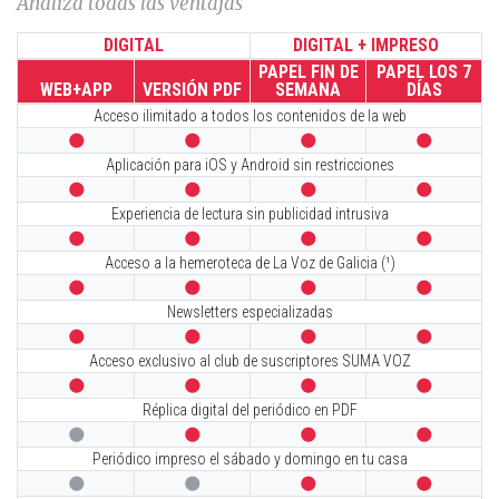
Analiza todas las ventajas
DIGITAL
DIGITAL + IMPRESO
PAPEL FIN DE
PAPEL LOS 7
WEB+APP
VERSIÓN PDF
SEMANA
DÍAS
Acceso ilimitado a todos los contenidos de la web




Aplicación para iOS y Android sin restricciones




Experiencia de lectura sin publicidad intrusiva




Acceso a la hemeroteca de La Voz de Galicia (¹)




Newsletters especializadas




Acceso exclusivo al club de suscriptores SUMA VOZ




Réplica digital del periódico en PDF




Periódico impreso el sábado y domingo en tu casa



