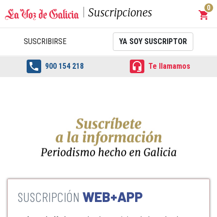
0
Suscripciones
shopping_cart
Carrit
SUSCRIBIRSE
YA SOY SUSCRIPTOR


900 154 218
Te llamamos
WEB+APP