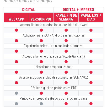
Analiza todas las ventajas
DIGITAL
DIGITAL + IMPRESO
PAPEL FIN DE
PAPEL LOS 7
WEB+APP
VERSIÓN PDF
SEMANA
DÍAS
Acceso ilimitado a todos los contenidos de la web




Aplicación para iOS y Android sin restricciones




Experiencia de lectura sin publicidad intrusiva




Acceso a la hemeroteca de La Voz de Galicia (¹)




Newsletters especializadas




Acceso exclusivo al club de suscriptores SUMA VOZ




Réplica digital del periódico en PDF




Periódico impreso el sábado y domingo en tu casa



