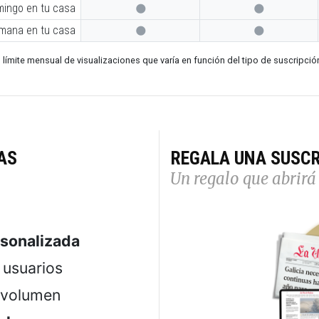
mingo en tu casa


emana en tu casa


 límite mensual de visualizaciones que varía en función del tipo de suscripció
AS
REGALA UNA SUSCR
Un regalo que abrirá 
rsonalizada
usuarios
 volumen