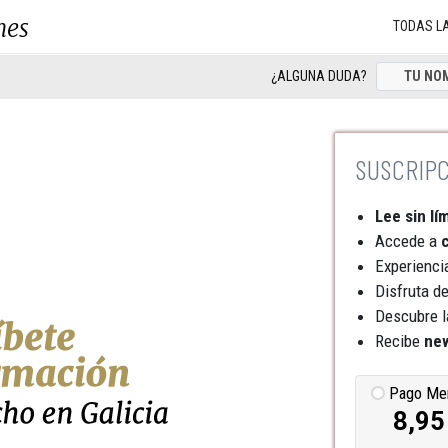
nes
TODAS L
¿ALGUNA DUDA?
Lee sin lí
Accede a
c
Experienci
Disfruta d
Descubre l
Recibe
new
Pago Me
8,95