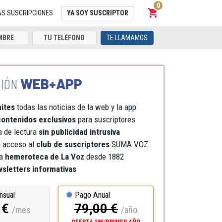
0
shopping_cart
Carrito
AS SUSCRIPCIONES
YA SOY SUSCRIPTOR
TE LLAMAMOS
WEB+APP
mites
todas las noticias de la web y la app
ontenidos exclusivos
para suscriptores
a de lectura
sin publicidad intrusiva
e acceso al
club de suscriptores
SUMA VOZ
a
hemeroteca
de La Voz
desde 1882
sletters informativas
nsual
Pago Anual
 €
79,00 €
/mes
/año
OFERTA 18€/PRIMER AÑO