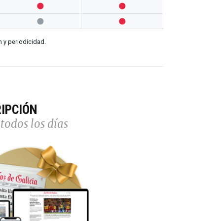




n y periodicidad.
IPCIÓN
todos los días