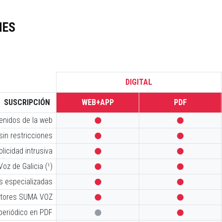
NES
DIGITAL
SUSCRIPCIÓN
WEB+APP
PDF
tenidos de la web


sin restricciones


licidad intrusiva


oz de Galicia (¹)


s especializadas


iptores SUMA VOZ


 periódico en PDF

