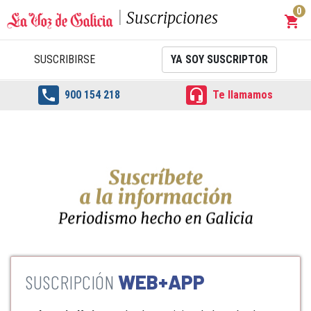
0
Suscripciones
shopping_cart
Carrit
SUSCRIBIRSE
YA SOY SUSCRIPTOR


900 154 218
Te llamamos
WEB+APP