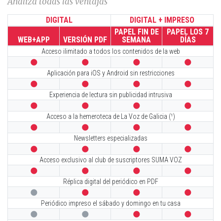
Analiza todas las ventajas
DIGITAL
DIGITAL + IMPRESO
PAPEL FIN DE
PAPEL LOS 7
WEB+APP
VERSIÓN PDF
SEMANA
DÍAS
Acceso ilimitado a todos los contenidos de la web




Aplicación para iOS y Android sin restricciones




Experiencia de lectura sin publicidad intrusiva




Acceso a la hemeroteca de La Voz de Galicia (¹)




Newsletters especializadas




Acceso exclusivo al club de suscriptores SUMA VOZ




Réplica digital del periódico en PDF




Periódico impreso el sábado y domingo en tu casa



