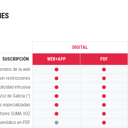
NES
DIGITAL
SUSCRIPCIÓN
WEB+APP
PDF
tenidos de la web


sin restricciones


licidad intrusiva


oz de Galicia (¹)


s especializadas


iptores SUMA VOZ


 periódico en PDF

