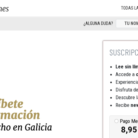
nes
TODAS L
¿ALGUNA DUDA?
Lee sin lí
Accede a
c
Experienci
Disfruta d
Descubre l
Recibe
new
Pago Me
8,95