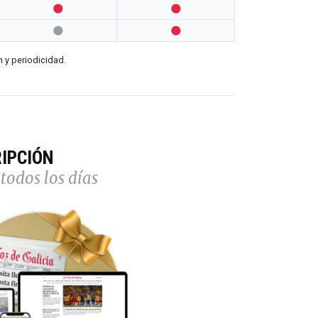




n y periodicidad.
IPCIÓN
todos los días