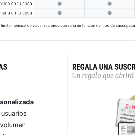
mingo en tu casa


emana en tu casa


 límite mensual de visualizaciones que varía en función del tipo de suscripció
AS
REGALA UNA SUSCR
Un regalo que abrirá 
rsonalizada
usuarios
 volumen