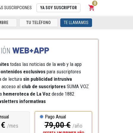
0
shopping_cart
Carrito
AS SUSCRIPCIONES
YA SOY SUSCRIPTOR
TE LLAMAMOS
WEB+APP
mites
todas las noticias de la web y la app
ontenidos exclusivos
para suscriptores
a de lectura
sin publicidad intrusiva
e acceso al
club de suscriptores
SUMA VOZ
a
hemeroteca
de La Voz
desde 1882
sletters informativas
nsual
Pago Anual
 €
79,00 €
/mes
/año
OFERTA 18€/PRIMER AÑO