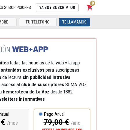
0
shopping_cart
Carrito
AS SUSCRIPCIONES
YA SOY SUSCRIPTOR
TE LLAMAMOS
WEB+APP
mites
todas las noticias de la web y la app
ontenidos exclusivos
para suscriptores
a de lectura
sin publicidad intrusiva
e acceso al
club de suscriptores
SUMA VOZ
a
hemeroteca
de La Voz
desde 1882
sletters informativas
nsual
Pago Anual
 €
79,00 €
/mes
/año
OFERTA 18€/PRIMER AÑO