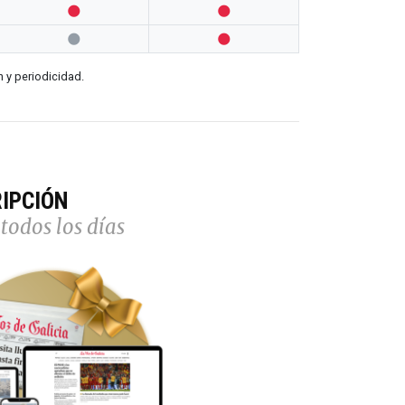




n y periodicidad.
IPCIÓN
todos los días