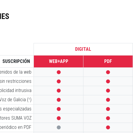
NES
DIGITAL
SUSCRIPCIÓN
WEB+APP
PDF
tenidos de la web


sin restricciones


licidad intrusiva


oz de Galicia (¹)


s especializadas


iptores SUMA VOZ


 periódico en PDF

