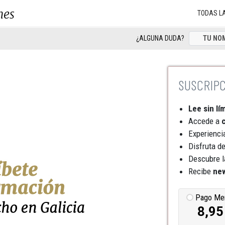
nes
TODAS L
¿ALGUNA DUDA?
Lee sin lí
Accede a
c
Experienci
Disfruta d
Descubre l
Recibe
new
Pago Me
8,95