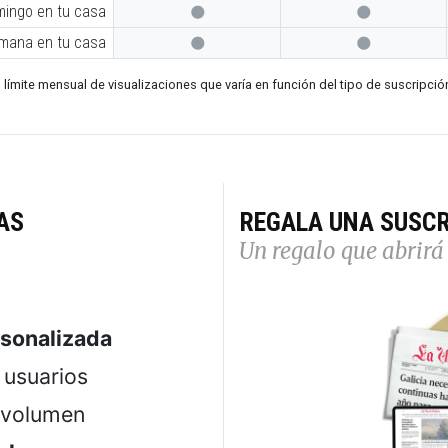
mingo en tu casa


emana en tu casa


 límite mensual de visualizaciones que varía en función del tipo de suscripció
AS
REGALA UNA SUSCR
Un regalo que abrirá 
rsonalizada
usuarios
 volumen