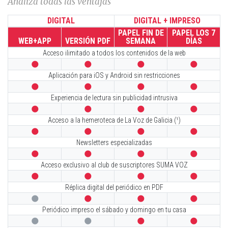
Analiza todas las ventajas
DIGITAL
DIGITAL + IMPRESO
PAPEL FIN DE
PAPEL LOS 7
WEB+APP
VERSIÓN PDF
SEMANA
DÍAS
Acceso ilimitado a todos los contenidos de la web




Aplicación para iOS y Android sin restricciones




Experiencia de lectura sin publicidad intrusiva




Acceso a la hemeroteca de La Voz de Galicia (¹)




Newsletters especializadas




Acceso exclusivo al club de suscriptores SUMA VOZ




Réplica digital del periódico en PDF




Periódico impreso el sábado y domingo en tu casa



