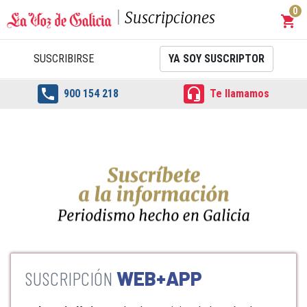
0
Suscripciones
shopping_cart
Carrit
SUSCRIBIRSE
YA SOY SUSCRIPTOR


900 154 218
Te llamamos
WEB+APP