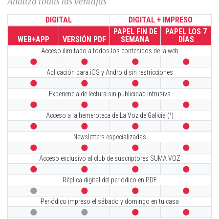
Analiza todas las ventajas
DIGITAL
DIGITAL + IMPRESO
PAPEL FIN DE
PAPEL LOS 7
WEB+APP
VERSIÓN PDF
SEMANA
DÍAS
Acceso ilimitado a todos los contenidos de la web




Aplicación para iOS y Android sin restricciones




Experiencia de lectura sin publicidad intrusiva




Acceso a la hemeroteca de La Voz de Galicia (¹)




Newsletters especializadas




Acceso exclusivo al club de suscriptores SUMA VOZ




Réplica digital del periódico en PDF




Periódico impreso el sábado y domingo en tu casa



