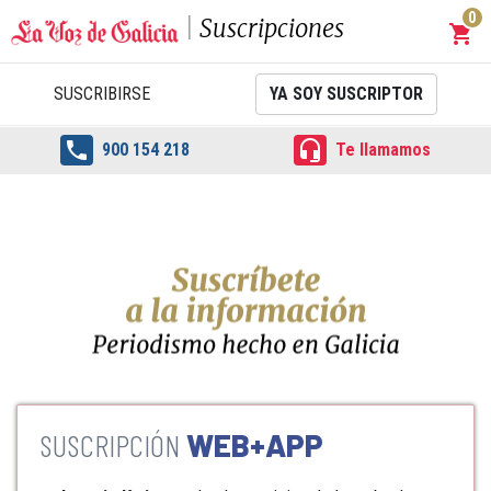
0
Suscripciones
shopping_cart
Carrit
SUSCRIBIRSE
YA SOY SUSCRIPTOR


900 154 218
Te llamamos
WEB+APP