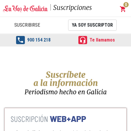
0
Suscripciones
shopping_cart
Carrit
SUSCRIBIRSE
YA SOY SUSCRIPTOR


900 154 218
Te llamamos
WEB+APP