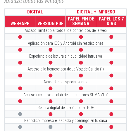
Analiza todas las ventajas
DIGITAL
DIGITAL + IMPRESO
PAPEL FIN DE
PAPEL LOS 7
WEB+APP
VERSIÓN PDF
SEMANA
DÍAS
Acceso ilimitado a todos los contenidos de la web




Aplicación para iOS y Android sin restricciones




Experiencia de lectura sin publicidad intrusiva




Acceso a la hemeroteca de La Voz de Galicia (¹)




Newsletters especializadas




Acceso exclusivo al club de suscriptores SUMA VOZ




Réplica digital del periódico en PDF




Periódico impreso el sábado y domingo en tu casa



