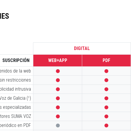
NES
DIGITAL
SUSCRIPCIÓN
WEB+APP
PDF
tenidos de la web


sin restricciones


licidad intrusiva


oz de Galicia (¹)


s especializadas


iptores SUMA VOZ


 periódico en PDF

