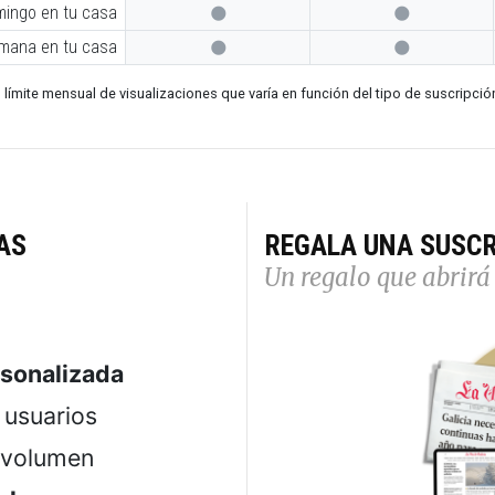
mingo en tu casa


emana en tu casa


 límite mensual de visualizaciones que varía en función del tipo de suscripció
AS
REGALA UNA SUSCR
Un regalo que abrirá 
rsonalizada
usuarios
 volumen