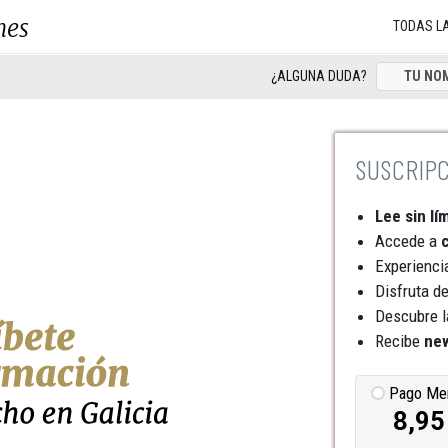
nes
TODAS L
¿ALGUNA DUDA?
Lee sin lí
Accede a
c
Experienci
Disfruta d
Descubre l
Recibe
new
Pago Me
8,95