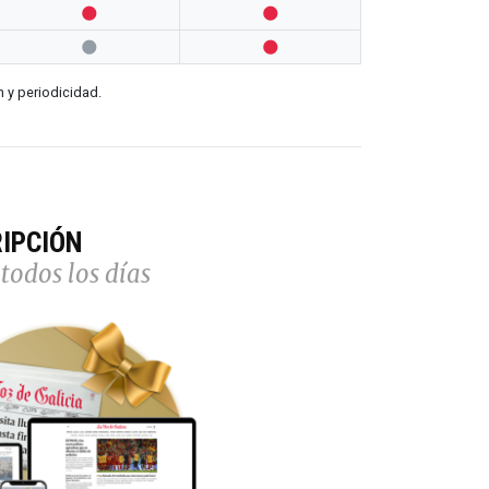




n y periodicidad.
IPCIÓN
todos los días