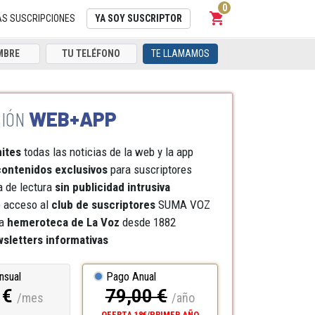
0
shopping_cart
Carrito
AS SUSCRIPCIONES
YA SOY SUSCRIPTOR
TE LLAMAMOS
WEB+APP
mites
todas las noticias de la web y la app
ontenidos exclusivos
para suscriptores
a de lectura
sin publicidad intrusiva
e acceso al
club de suscriptores
SUMA VOZ
a
hemeroteca
de La Voz
desde 1882
sletters informativas
nsual
Pago Anual
 €
79,00 €
/mes
/año
OFERTA 18€/PRIMER AÑO