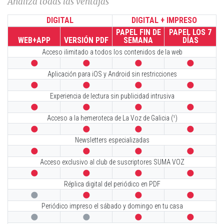
Analiza todas las ventajas
DIGITAL
DIGITAL + IMPRESO
PAPEL FIN DE
PAPEL LOS 7
WEB+APP
VERSIÓN PDF
SEMANA
DÍAS
Acceso ilimitado a todos los contenidos de la web




Aplicación para iOS y Android sin restricciones




Experiencia de lectura sin publicidad intrusiva




Acceso a la hemeroteca de La Voz de Galicia (¹)




Newsletters especializadas




Acceso exclusivo al club de suscriptores SUMA VOZ




Réplica digital del periódico en PDF




Periódico impreso el sábado y domingo en tu casa



