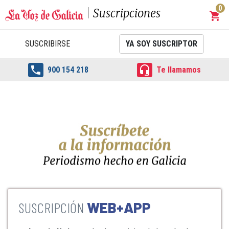
0
Suscripciones
shopping_cart
Carrit
SUSCRIBIRSE
YA SOY SUSCRIPTOR


900 154 218
Te llamamos
WEB+APP