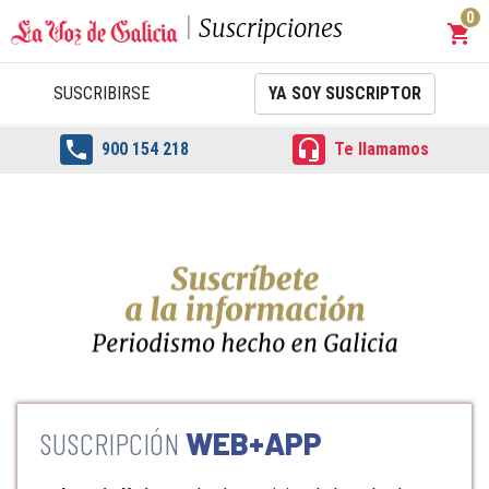
0
Suscripciones
shopping_cart
Carrit
SUSCRIBIRSE
YA SOY SUSCRIPTOR


900 154 218
Te llamamos
WEB+APP