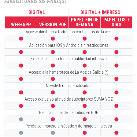
Analiza todas las ventajas
DIGITAL
DIGITAL + IMPRESO
PAPEL FIN DE
PAPEL LOS 7
WEB+APP
VERSIÓN PDF
SEMANA
DÍAS
Acceso ilimitado a todos los contenidos de la web




Aplicación para iOS y Android sin restricciones




Experiencia de lectura sin publicidad intrusiva




Acceso a la hemeroteca de La Voz de Galicia (¹)




Newsletters especializadas




Acceso exclusivo al club de suscriptores SUMA VOZ




Réplica digital del periódico en PDF




Periódico impreso el sábado y domingo en tu casa



