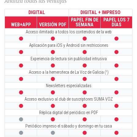
Analiza todas las ventajas
DIGITAL
DIGITAL + IMPRESO
PAPEL FIN DE
PAPEL LOS 7
WEB+APP
VERSIÓN PDF
SEMANA
DÍAS
Acceso ilimitado a todos los contenidos de la web




Aplicación para iOS y Android sin restricciones




Experiencia de lectura sin publicidad intrusiva




Acceso a la hemeroteca de La Voz de Galicia (¹)




Newsletters especializadas




Acceso exclusivo al club de suscriptores SUMA VOZ




Réplica digital del periódico en PDF




Periódico impreso el sábado y domingo en tu casa



