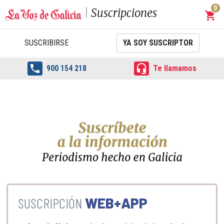
0
Suscripciones
shopping_cart
Carrit
SUSCRIBIRSE
YA SOY SUSCRIPTOR


900 154 218
Te llamamos
WEB+APP