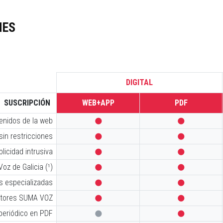
NES
DIGITAL
SUSCRIPCIÓN
WEB+APP
PDF
tenidos de la web


sin restricciones


licidad intrusiva


oz de Galicia (¹)


s especializadas


iptores SUMA VOZ


 periódico en PDF

