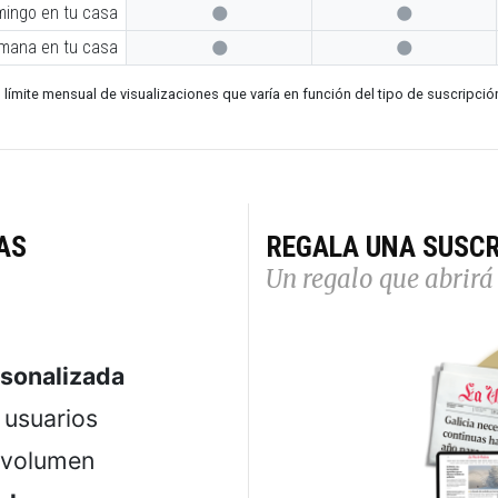
mingo en tu casa


emana en tu casa


 límite mensual de visualizaciones que varía en función del tipo de suscripció
AS
REGALA UNA SUSCR
Un regalo que abrirá 
rsonalizada
usuarios
 volumen