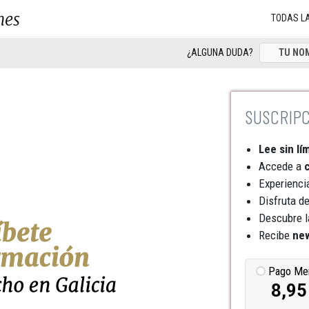
nes
TODAS L
¿ALGUNA DUDA?
Lee sin lí
Accede a
c
Experienci
Disfruta d
Descubre l
Recibe
new
Pago Me
8,95