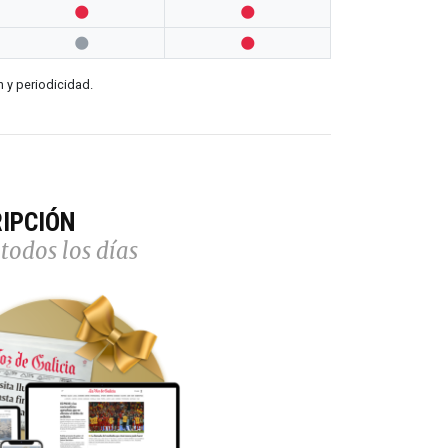




n y periodicidad.
IPCIÓN
todos los días