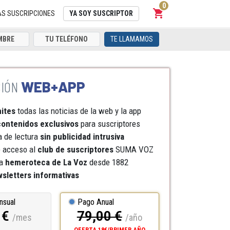
0
shopping_cart
Carrito
AS SUSCRIPCIONES
YA SOY SUSCRIPTOR
TE LLAMAMOS
WEB+APP
mites
todas las noticias de la web y la app
ontenidos exclusivos
para suscriptores
a de lectura
sin publicidad intrusiva
e acceso al
club de suscriptores
SUMA VOZ
a
hemeroteca
de La Voz
desde 1882
sletters informativas
nsual
Pago Anual
 €
79,00 €
/mes
/año
OFERTA 18€/PRIMER AÑO