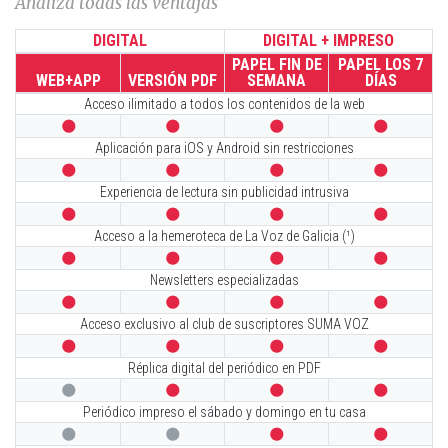
Analiza todas las ventajas
DIGITAL
DIGITAL + IMPRESO
PAPEL FIN DE
PAPEL LOS 7
WEB+APP
VERSIÓN PDF
SEMANA
DÍAS
Acceso ilimitado a todos los contenidos de la web




Aplicación para iOS y Android sin restricciones




Experiencia de lectura sin publicidad intrusiva




Acceso a la hemeroteca de La Voz de Galicia (¹)




Newsletters especializadas




Acceso exclusivo al club de suscriptores SUMA VOZ




Réplica digital del periódico en PDF




Periódico impreso el sábado y domingo en tu casa



