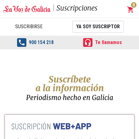
0
Suscripciones
shopping_cart
Carrit
SUSCRIBIRSE
YA SOY SUSCRIPTOR


900 154 218
Te llamamos
WEB+APP