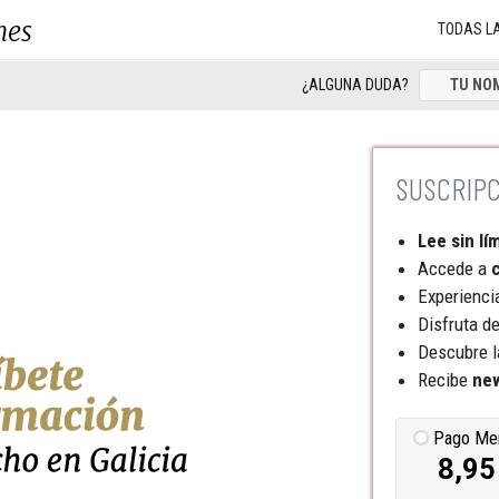
nes
TODAS L
¿ALGUNA DUDA?
Lee sin lí
Accede a
c
Experienci
Disfruta d
Descubre l
Recibe
new
Pago Me
8,95