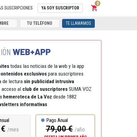
0
shopping_cart
Carrito
AS SUSCRIPCIONES
YA SOY SUSCRIPTOR
TE LLAMAMOS
WEB+APP
mites
todas las noticias de la web y la app
ontenidos exclusivos
para suscriptores
a de lectura
sin publicidad intrusiva
e acceso al
club de suscriptores
SUMA VOZ
a
hemeroteca
de La Voz
desde 1882
sletters informativas
nsual
Pago Anual
 €
79,00 €
/mes
/año
OFERTA 18€/PRIMER AÑO