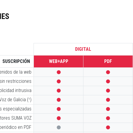
NES
DIGITAL
SUSCRIPCIÓN
WEB+APP
PDF
tenidos de la web


sin restricciones


licidad intrusiva


oz de Galicia (¹)


s especializadas


iptores SUMA VOZ


 periódico en PDF

