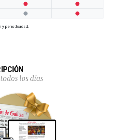




n y periodicidad.
IPCIÓN
todos los días