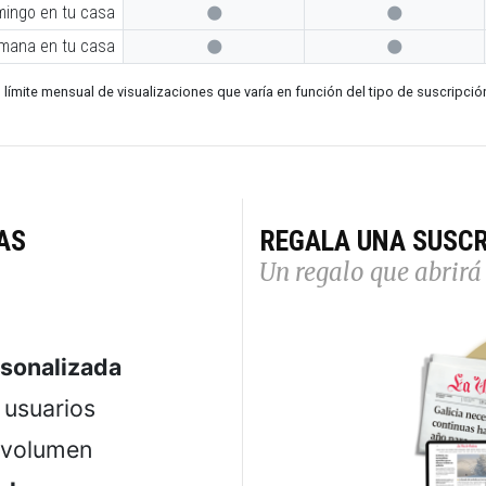
mingo en tu casa


emana en tu casa


 límite mensual de visualizaciones que varía en función del tipo de suscripció
AS
REGALA UNA SUSCR
Un regalo que abrirá 
rsonalizada
usuarios
 volumen