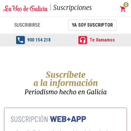
0
Suscripciones
shopping_cart
Carrit
SUSCRIBIRSE
YA SOY SUSCRIPTOR


900 154 218
Te llamamos
WEB+APP