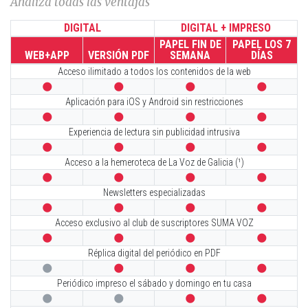
Analiza todas las ventajas
DIGITAL
DIGITAL + IMPRESO
PAPEL FIN DE
PAPEL LOS 7
WEB+APP
VERSIÓN PDF
SEMANA
DÍAS
Acceso ilimitado a todos los contenidos de la web




Aplicación para iOS y Android sin restricciones




Experiencia de lectura sin publicidad intrusiva




Acceso a la hemeroteca de La Voz de Galicia (¹)




Newsletters especializadas




Acceso exclusivo al club de suscriptores SUMA VOZ




Réplica digital del periódico en PDF




Periódico impreso el sábado y domingo en tu casa



