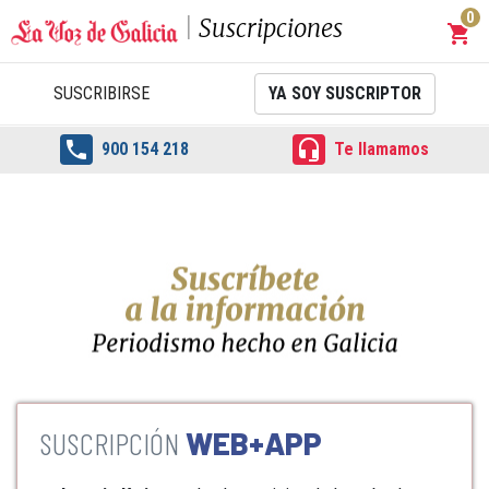
0
Suscripciones
shopping_cart
Carrit
SUSCRIBIRSE
YA SOY SUSCRIPTOR


900 154 218
Te llamamos
WEB+APP