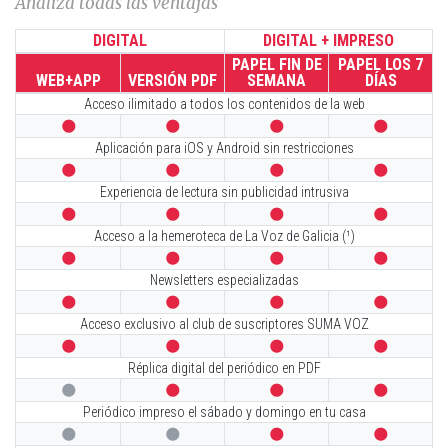
Analiza todas las ventajas
DIGITAL
DIGITAL + IMPRESO
PAPEL FIN DE
PAPEL LOS 7
WEB+APP
VERSIÓN PDF
SEMANA
DÍAS
Acceso ilimitado a todos los contenidos de la web




Aplicación para iOS y Android sin restricciones




Experiencia de lectura sin publicidad intrusiva




Acceso a la hemeroteca de La Voz de Galicia (¹)




Newsletters especializadas




Acceso exclusivo al club de suscriptores SUMA VOZ




Réplica digital del periódico en PDF




Periódico impreso el sábado y domingo en tu casa



