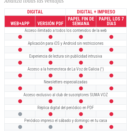
Analiza todas las ventajas
DIGITAL
DIGITAL + IMPRESO
PAPEL FIN DE
PAPEL LOS 7
WEB+APP
VERSIÓN PDF
SEMANA
DÍAS
Acceso ilimitado a todos los contenidos de la web




Aplicación para iOS y Android sin restricciones




Experiencia de lectura sin publicidad intrusiva




Acceso a la hemeroteca de La Voz de Galicia (¹)




Newsletters especializadas




Acceso exclusivo al club de suscriptores SUMA VOZ




Réplica digital del periódico en PDF




Periódico impreso el sábado y domingo en tu casa



