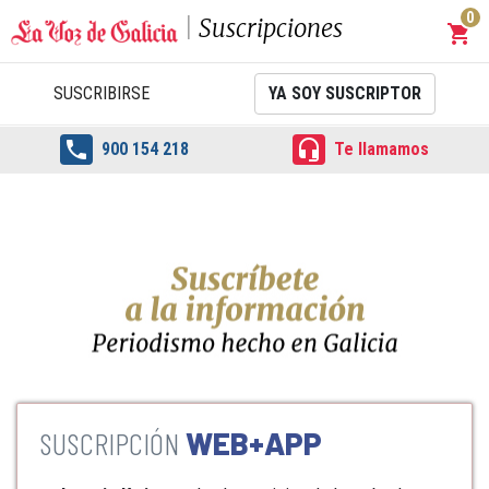
0
Suscripciones
shopping_cart
Carrit
SUSCRIBIRSE
YA SOY SUSCRIPTOR


900 154 218
Te llamamos
WEB+APP