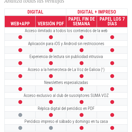
Analiza todas las ventajas
DIGITAL
DIGITAL + IMPRESO
PAPEL FIN DE
PAPEL LOS 7
WEB+APP
VERSIÓN PDF
SEMANA
DÍAS
Acceso ilimitado a todos los contenidos de la web




Aplicación para iOS y Android sin restricciones




Experiencia de lectura sin publicidad intrusiva




Acceso a la hemeroteca de La Voz de Galicia (¹)




Newsletters especializadas




Acceso exclusivo al club de suscriptores SUMA VOZ




Réplica digital del periódico en PDF




Periódico impreso el sábado y domingo en tu casa



