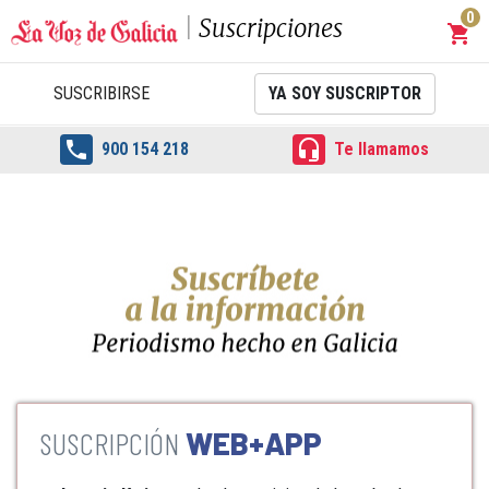
0
Suscripciones
shopping_cart
Carrit
SUSCRIBIRSE
YA SOY SUSCRIPTOR


900 154 218
Te llamamos
WEB+APP