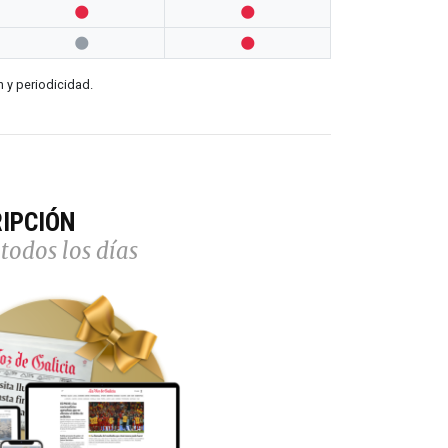




n y periodicidad.
IPCIÓN
todos los días