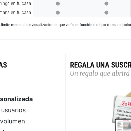
mingo en tu casa


emana en tu casa


 límite mensual de visualizaciones que varía en función del tipo de suscripció
AS
REGALA UNA SUSCR
Un regalo que abrirá 
rsonalizada
usuarios
 volumen