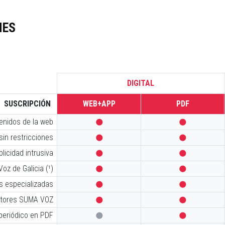
NES
DIGITAL
SUSCRIPCIÓN
WEB+APP
PDF
tenidos de la web


sin restricciones


licidad intrusiva


oz de Galicia (¹)


s especializadas


iptores SUMA VOZ


 periódico en PDF

