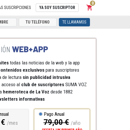
0
shopping_cart
Carrito
AS SUSCRIPCIONES
YA SOY SUSCRIPTOR
TE LLAMAMOS
WEB+APP
mites
todas las noticias de la web y la app
ontenidos exclusivos
para suscriptores
a de lectura
sin publicidad intrusiva
e acceso al
club de suscriptores
SUMA VOZ
a
hemeroteca
de La Voz
desde 1882
sletters informativas
nsual
Pago Anual
 €
79,00 €
/mes
/año
OFERTA 18€/PRIMER AÑO