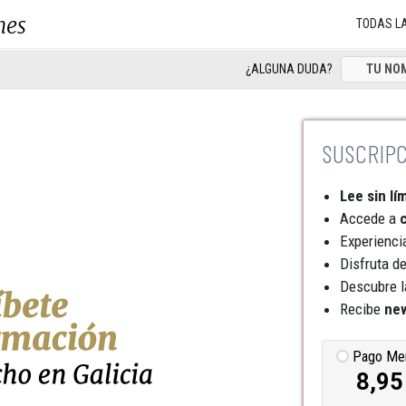
nes
TODAS L
¿ALGUNA DUDA?
Lee sin lí
Accede a
c
Experienci
Disfruta d
Descubre l
Recibe
new
Pago Me
8,95