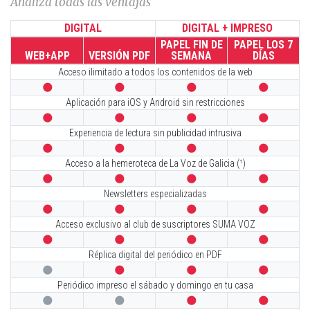
Analiza todas las ventajas
DIGITAL
DIGITAL + IMPRESO
PAPEL FIN DE
PAPEL LOS 7
WEB+APP
VERSIÓN PDF
SEMANA
DÍAS
Acceso ilimitado a todos los contenidos de la web




Aplicación para iOS y Android sin restricciones




Experiencia de lectura sin publicidad intrusiva




Acceso a la hemeroteca de La Voz de Galicia (¹)




Newsletters especializadas




Acceso exclusivo al club de suscriptores SUMA VOZ




Réplica digital del periódico en PDF




Periódico impreso el sábado y domingo en tu casa



