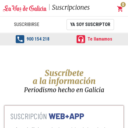
0
Suscripciones
shopping_cart
Carrit
SUSCRIBIRSE
YA SOY SUSCRIPTOR


900 154 218
Te llamamos
WEB+APP