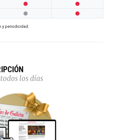




n y periodicidad.
IPCIÓN
todos los días