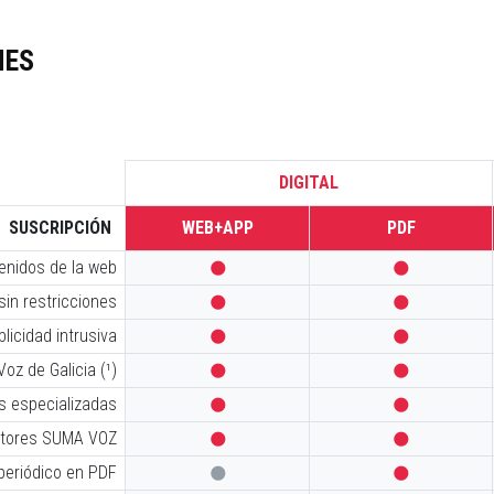
NES
DIGITAL
SUSCRIPCIÓN
WEB+APP
PDF
tenidos de la web


sin restricciones


licidad intrusiva


oz de Galicia (¹)


s especializadas


iptores SUMA VOZ


 periódico en PDF

