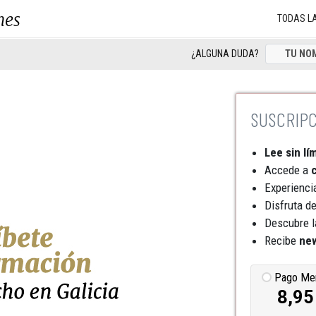
nes
TODAS L
¿ALGUNA DUDA?
Lee sin lí
Accede a
c
Experienci
Disfruta d
Descubre l
Recibe
new
Pago Me
8,95