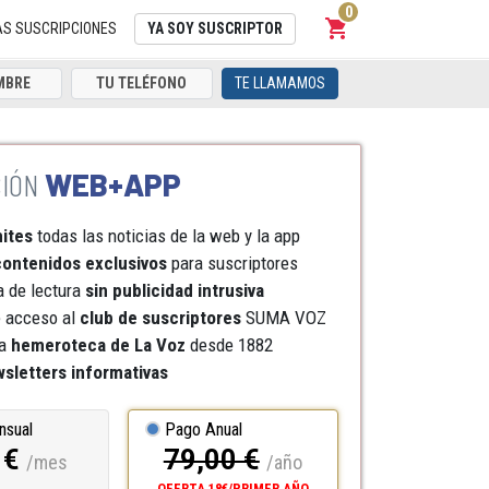
0
shopping_cart
Carrito
AS SUSCRIPCIONES
YA SOY SUSCRIPTOR
TE LLAMAMOS
WEB+APP
mites
todas las noticias de la web y la app
ontenidos exclusivos
para suscriptores
a de lectura
sin publicidad intrusiva
e acceso al
club de suscriptores
SUMA VOZ
a
hemeroteca
de La Voz
desde 1882
sletters informativas
nsual
Pago Anual
 €
79,00 €
/mes
/año
OFERTA 18€/PRIMER AÑO