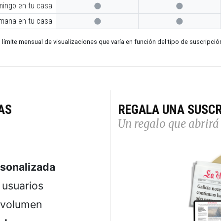
mingo en tu casa


emana en tu casa


 límite mensual de visualizaciones que varía en función del tipo de suscripció
AS
REGALA UNA SUSCR
Un regalo que abrirá 
rsonalizada
usuarios
 volumen