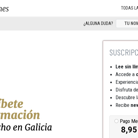
nes
TODAS L
¿ALGUNA DUDA?
Lee sin lí
Accede a
c
Experienci
Disfruta d
Descubre l
Recibe
new
Pago Me
8,95