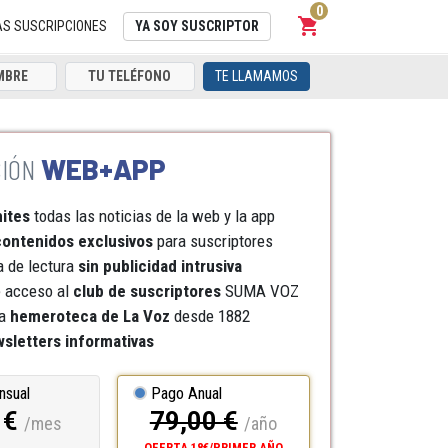
0
shopping_cart
Carrito
AS SUSCRIPCIONES
YA SOY SUSCRIPTOR
TE LLAMAMOS
WEB+APP
mites
todas las noticias de la web y la app
ontenidos exclusivos
para suscriptores
a de lectura
sin publicidad intrusiva
e acceso al
club de suscriptores
SUMA VOZ
a
hemeroteca
de La Voz
desde 1882
sletters informativas
nsual
Pago Anual
 €
79,00 €
/mes
/año
OFERTA 18€/PRIMER AÑO