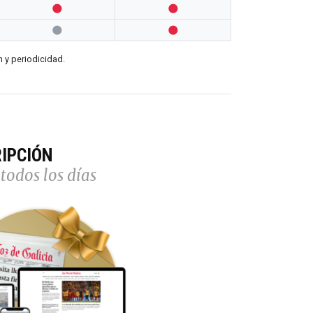




n y periodicidad.
IPCIÓN
todos los días