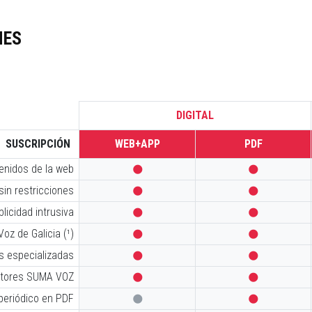
NES
DIGITAL
SUSCRIPCIÓN
WEB+APP
PDF
tenidos de la web


sin restricciones


licidad intrusiva


oz de Galicia (¹)


s especializadas


iptores SUMA VOZ


 periódico en PDF

