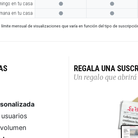
mingo en tu casa


emana en tu casa


 límite mensual de visualizaciones que varía en función del tipo de suscripció
AS
REGALA UNA SUSCR
Un regalo que abrirá 
rsonalizada
usuarios
 volumen