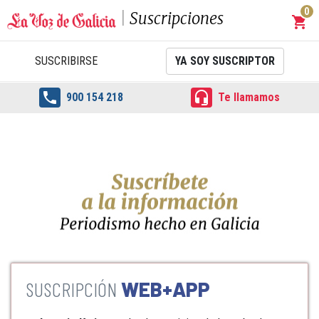
0
Suscripciones
shopping_cart
Carrit
SUSCRIBIRSE
YA SOY SUSCRIPTOR


900 154 218
Te llamamos
WEB+APP