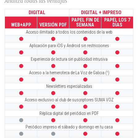
Analiza todas las ventajas
DIGITAL
DIGITAL + IMPRESO
PAPEL FIN DE
PAPEL LOS 7
WEB+APP
VERSIÓN PDF
SEMANA
DÍAS
Acceso ilimitado a todos los contenidos de la web




Aplicación para iOS y Android sin restricciones




Experiencia de lectura sin publicidad intrusiva




Acceso a la hemeroteca de La Voz de Galicia (¹)




Newsletters especializadas




Acceso exclusivo al club de suscriptores SUMA VOZ




Réplica digital del periódico en PDF




Periódico impreso el sábado y domingo en tu casa



