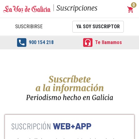
0
Suscripciones
shopping_cart
Carrit
SUSCRIBIRSE
YA SOY SUSCRIPTOR


900 154 218
Te llamamos
WEB+APP