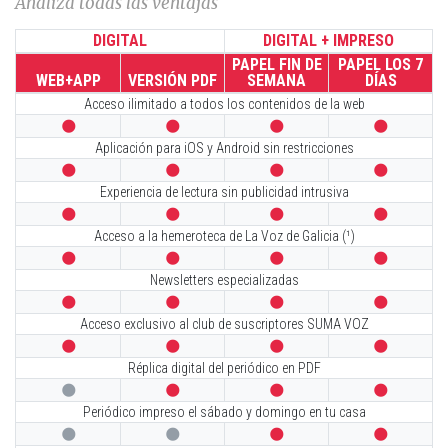
Analiza todas las ventajas
DIGITAL
DIGITAL + IMPRESO
PAPEL FIN DE
PAPEL LOS 7
WEB+APP
VERSIÓN PDF
SEMANA
DÍAS
Acceso ilimitado a todos los contenidos de la web




Aplicación para iOS y Android sin restricciones




Experiencia de lectura sin publicidad intrusiva




Acceso a la hemeroteca de La Voz de Galicia (¹)




Newsletters especializadas




Acceso exclusivo al club de suscriptores SUMA VOZ




Réplica digital del periódico en PDF




Periódico impreso el sábado y domingo en tu casa



