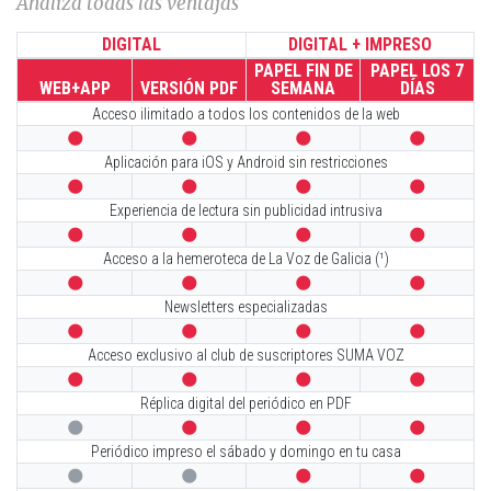
Analiza todas las ventajas
DIGITAL
DIGITAL + IMPRESO
PAPEL FIN DE
PAPEL LOS 7
WEB+APP
VERSIÓN PDF
SEMANA
DÍAS
Acceso ilimitado a todos los contenidos de la web




Aplicación para iOS y Android sin restricciones




Experiencia de lectura sin publicidad intrusiva




Acceso a la hemeroteca de La Voz de Galicia (¹)




Newsletters especializadas




Acceso exclusivo al club de suscriptores SUMA VOZ




Réplica digital del periódico en PDF




Periódico impreso el sábado y domingo en tu casa



