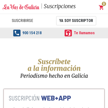
0
Suscripciones
shopping_cart
Carrit
SUSCRIBIRSE
YA SOY SUSCRIPTOR


900 154 218
Te llamamos
WEB+APP