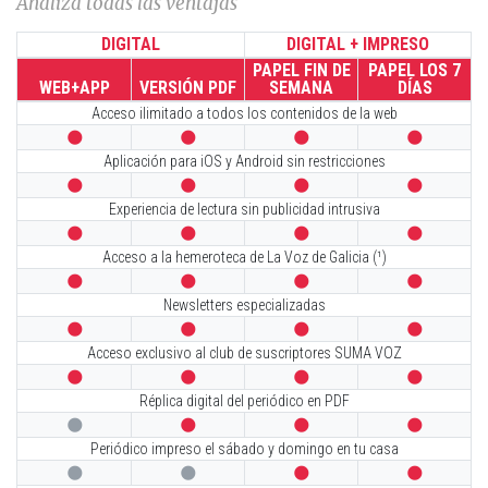
Analiza todas las ventajas
DIGITAL
DIGITAL + IMPRESO
PAPEL FIN DE
PAPEL LOS 7
WEB+APP
VERSIÓN PDF
SEMANA
DÍAS
Acceso ilimitado a todos los contenidos de la web




Aplicación para iOS y Android sin restricciones




Experiencia de lectura sin publicidad intrusiva




Acceso a la hemeroteca de La Voz de Galicia (¹)




Newsletters especializadas




Acceso exclusivo al club de suscriptores SUMA VOZ




Réplica digital del periódico en PDF




Periódico impreso el sábado y domingo en tu casa



