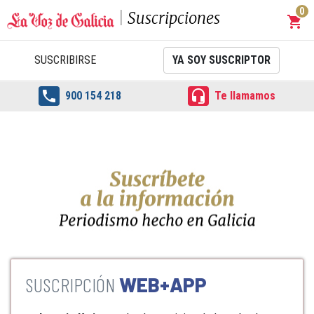
0
Suscripciones
shopping_cart
Carrit
SUSCRIBIRSE
YA SOY SUSCRIPTOR


900 154 218
Te llamamos
WEB+APP