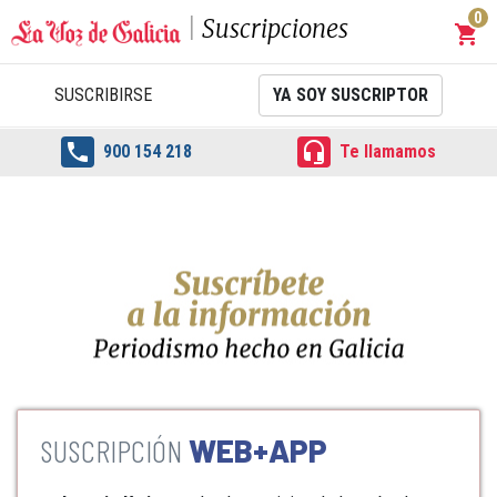
0
Suscripciones
shopping_cart
Carrit
SUSCRIBIRSE
YA SOY SUSCRIPTOR


900 154 218
Te llamamos
WEB+APP