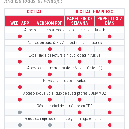
Analiza todas las ventajas
DIGITAL
DIGITAL + IMPRESO
PAPEL FIN DE
PAPEL LOS 7
WEB+APP
VERSIÓN PDF
SEMANA
DÍAS
Acceso ilimitado a todos los contenidos de la web




Aplicación para iOS y Android sin restricciones




Experiencia de lectura sin publicidad intrusiva




Acceso a la hemeroteca de La Voz de Galicia (¹)




Newsletters especializadas




Acceso exclusivo al club de suscriptores SUMA VOZ




Réplica digital del periódico en PDF




Periódico impreso el sábado y domingo en tu casa



