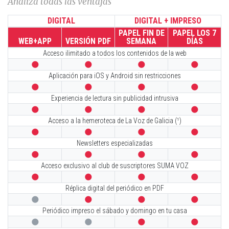
Analiza todas las ventajas
DIGITAL
DIGITAL + IMPRESO
PAPEL FIN DE
PAPEL LOS 7
WEB+APP
VERSIÓN PDF
SEMANA
DÍAS
Acceso ilimitado a todos los contenidos de la web




Aplicación para iOS y Android sin restricciones




Experiencia de lectura sin publicidad intrusiva




Acceso a la hemeroteca de La Voz de Galicia (¹)




Newsletters especializadas




Acceso exclusivo al club de suscriptores SUMA VOZ




Réplica digital del periódico en PDF




Periódico impreso el sábado y domingo en tu casa



