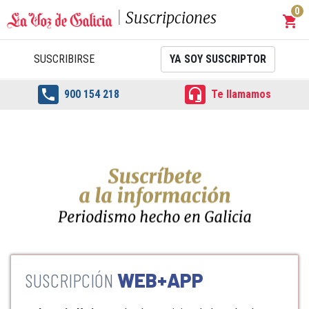
0
Suscripciones
shopping_cart
Carrit
SUSCRIBIRSE
YA SOY SUSCRIPTOR


900 154 218
Te llamamos
WEB+APP